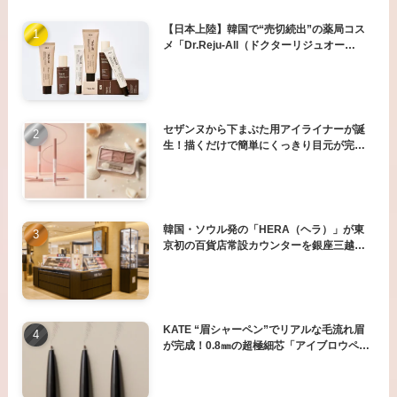
【日本上陸】韓国で“売切続出”の薬局コス
メ「Dr.Reju-All（ドクターリジュオー
ル）」がついに日本本格上陸
セザンヌから下まぶた用アイライナーが誕
生！描くだけで簡単にくっきり目元が完成
＆目元を明るく仕上げる3色アイシャドウパ
レットに新色登場
韓国・ソウル発の「HERA（ヘラ）」が東
京初の百貨店常設カウンターを銀座三越に
オープン。
KATE “眉シャーペン”でリアルな毛流れ眉
が完成！0.8㎜の超極細芯「アイブロウペン
シルスーパースリム0.8」新登場。