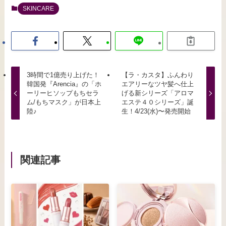
SKINCARE
3時間で1億売り上げた！
【ラ・カスタ】ふんわり
韓国発『Arencia』の「ホ
エアリーなツヤ髪へ仕上
ーリーヒソップもちセラ
げる新シリーズ「アロマ
ム/もちマスク」が日本上
エステ４０シリーズ」誕
陸♪
生！4/23(水)〜発売開始
関連記事