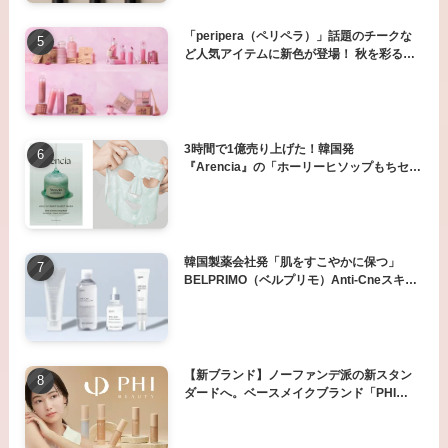
「peripera（ペリペラ）」話題のチークな
ど人気アイテムに新色が登場！ 秋を彩る
「さつまいもコレクション」発売
3時間で1億売り上げた！韓国発
『Arencia』の「ホーリーヒソップもちセラ
ム/もちマスク」が日本上陸♪
韓国製薬会社発「肌をすこやかに保つ」
BELPRIMO（ベルプリモ）Anti-Cneスキン
ケアシリーズ 日本初上陸
【新ブランド】ノーファンデ派の新スタン
ダードへ。ベースメイクブランド「PHI
BEAUTY（ファイ ビューティ）」誕生