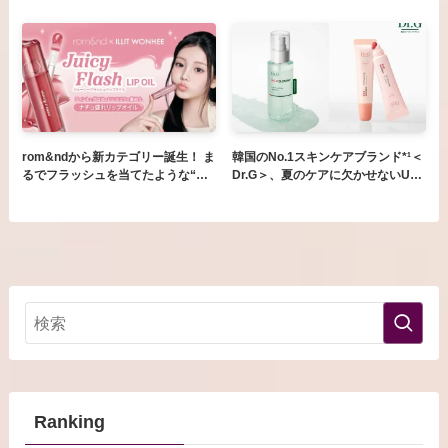
ペアシリーズからシリーズ史上最強
フトブラーリングアイパレット」
レベル*²のキープ力で鉄壁前髪が作
が、日本オフラインでの取扱いカラ
れる新ライン「ハイパーホールド」
ーを拡充
が登場！
rom&ndから新カテゴリー誕生！ ま
韓国のNo.1スキンケアブランド*¹＜
るでフラッシュを当てたような“別
Dr.G＞、夏のケアに欠かせないUV
次元光沢”のリップオイルが登場
リップエッセンス2種と新感覚の冷
感ジェリーミストを発売
Ranking