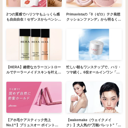
2つの質感でハリツヤもふっくら感
Primavistaの「0（ゼロ）テク発想
も自由自在！セザンヌからペンシル
クッションファンデ」から明るくク
タイプのハイライトが新登場！
リアで血色感のある肌に仕上げる、
新色登場「プリマヴィスタ グロウ
カバー クッション（ピンクオーク
ル０１）」
【HERA】緻密なカラーコントロー
忙しい朝もワンステップで、ハリ・
ルでテーラーメイドスキンを叶える
ツヤ続く。6役オールインワン「ア
〈シルキーステイ セラムコンシー
ルピニスト グロウ ジェルクリー
ラー〉が全国発売！
ム」6月1日新発売
【アホ毛ケアスティック売上
【wakemake（ウェイクメイ
No.1*¹】プリュスオー ポイントリ
ク）】大人気の“万能パレット”「ソ