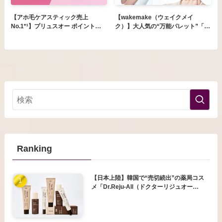
【アホ毛ケアスティック売上
【wakemake（ウェイクメイ
No.1*¹】プリュスオー ポイントリ
ク）】大人気の“万能パレット”「ソ
ペアシリーズからシリーズ史上最強
フトブラーリングアイパレット」
レベル*²のキープ力で鉄壁前髪が作
が、日本オフラインでの取扱いカラ
れる新ライン「ハイパーホールド」
ーを拡充
が登場！
Ranking
【日本上陸】韓国で“売切続出”の薬局コス
メ「Dr.Reju-All（ドクターリジュオー
ル）」がついに日本本格上陸