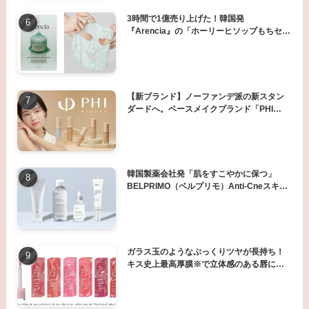
3時間で1億売り上げた！韓国発
『Arencia』の「ホーリーヒソップもちセラ
ム/もちマスク」が日本上陸♪
【新ブランド】ノーファンデ派の新スタン
ダードへ。ベースメイクブランド「PHI
BEAUTY（ファイ ビューティ）」誕生
韓国製薬会社発「肌をすこやかに保つ」
BELPRIMO（ベルプリモ）Anti-Cneスキン
ケアシリーズ 日本初上陸
ガラス玉のようなぷっくりツヤが長持ち！
キス史上最高厚膜※で立体感のある唇に衝
撃の“４次元のツヤぷるリップ”が新登場