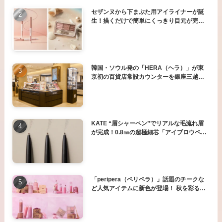
セザンヌから下まぶた用アイライナーが誕
生！描くだけで簡単にくっきり目元が完成
＆目元を明るく仕上げる3色アイシャドウパ
レットに新色登場
韓国・ソウル発の「HERA（ヘラ）」が東
京初の百貨店常設カウンターを銀座三越に
オープン。
KATE “眉シャーペン”でリアルな毛流れ眉
が完成！0.8㎜の超極細芯「アイブロウペン
シルスーパースリム0.8」新登場。
「peripera（ペリペラ）」話題のチークな
ど人気アイテムに新色が登場！ 秋を彩る
「さつまいもコレクション」発売