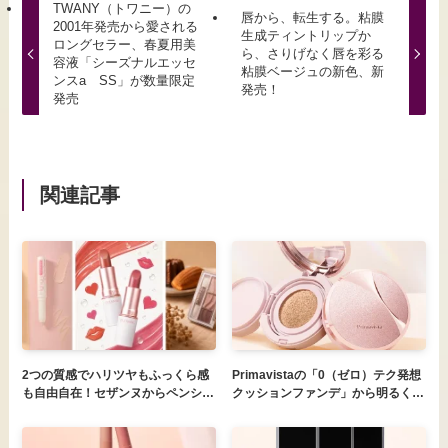
TWANY（トワニー）の
唇から、転生する。粘膜
2001年発売から愛される
生成ティントリップか
ロングセラー、春夏用美
ら、さりげなく唇を彩る
容液「シーズナルエッセ
粘膜ベージュの新色、新
ンスa SS」が数量限定
発売！
発売
関連記事
2つの質感でハリツヤもふっくら感
Primavistaの「0（ゼロ）テク発想
も自由自在！セザンヌからペンシル
クッションファンデ」から明るくク
タイプのハイライトが新登場！
リアで血色感のある肌に仕上げる、
新色登場「プリマヴィスタ グロウ
カバー クッション（ピンクオーク