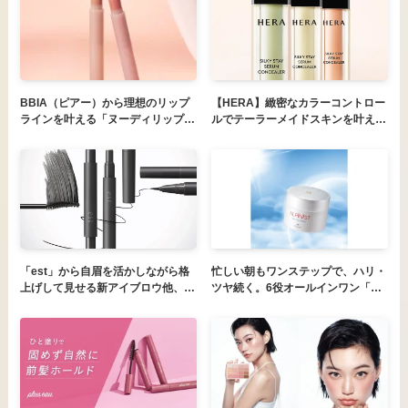
ル０１）」
BBIA（ピアー）から理想のリップ
【HERA】緻密なカラーコントロー
ラインを叶える「ヌーディリップペ
ルでテーラーメイドスキンを叶える
ンシル」が新発売！
〈シルキーステイ セラムコンシー
ラー〉が全国発売！
「est」から自眉を活かしながら格
忙しい朝もワンステップで、ハリ・
上げして見せる新アイブロウ他、大
ツヤ続く。6役オールインワン「ア
人の目もと悩みを美しく魅せるアイ
ルピニスト グロウ ジェルクリー
テムを2026年8月7日（金）発売
ム」6月1日新発売