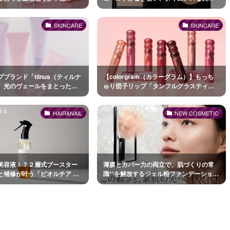
こんチーク』オンラインにて先
体現する「クチュール コレクション
2026」が数量限定登場！
SKINCARE
SKINCARE
ブランド「tilnus（ティルナ
【colorgram（カラーグラム）】もっち
、光のヴェールをまとったよ
ゅり団子リップ「タンフルグラスティン
るツヤ肌” を叶える 「サンリッ
トディープグレーズ」が新登場！
プライマー」2 色を新発売！
HAIR&NAIL
NEW COSMETIC
美容液！？２層式ブースター
薄膜とカバー力の両立で、肌づくりの常
と補修が叶う「ビオルチア ブ
識*¹を解放するジェル粉ファンデーション
アミスト」
「メルティフィール ウェアⅡ」発売