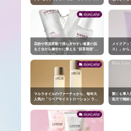
に、待望の新色が登場
UP『こん
行発売
SKINCARE
花粉や気温変動で揺らぎやすい春夏の肌
メイクアップ
を土台から健やかに整える “肌育発想”の
ス）」から
スキンケアファーストステップ「4everラ
うな “ちゅ
イン」化粧水・美容乳液が新登場
トヴェール 
SKINCARE
マルラオイルのヴァーチェから、毎年大
髪にも導入
人気の「リペアモイストローション ラー
処方で補給
ジサイズ」が今年も数量限定で登場
ースターヘ
SKINCARE