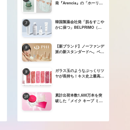
発『Arencia』の「ホーリー
ヒソップもちセラム/もちマ
スク」が日本上陸♪
韓国製薬会社発「肌をすこや
かに保つ」BELPRIMO（ベ
ルプリモ）Anti-Cneスキンケ
アシリーズ 日本初上陸
【新ブランド】ノーファンデ
派の新スタンダードへ。ベー
スメイクブランド「PHI
BEAUTY（ファイ ビューテ
ィ）」誕生
ガラス玉のようなぷっくりツ
ヤが長持ち！キス史上最高厚
膜※で立体感のある唇に衝撃
の“４次元のツヤぷるリッ
プ”が新登場
累計出荷本数1,600万本を突
破した「メイク キープ ミス
ト EX⁺」の技術を応用「メイ
ク キープ」シリーズから2つ
の商品を発売