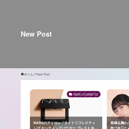
New Post
ホーム
New Post
NEW COSMETIC
NARSのアイコン「ライトリフレクティ
高鳴る胸の
ング セッティングパウダー プレスト N」
色づき♡じ