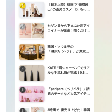
【日本上陸】韓国で“売切続
出”の薬局コスメ「Dr.Reju-
All（ドクターリジュオー
ル）」がついに日本本格上陸
セザンヌから下まぶた用アイ
ライナーが誕生！描くだけで
簡単にくっきり目元が完成
＆目元を明るく仕上げる3色
アイシャドウパレットに新色
韓国・ソウル発の
登場
「HERA（ヘラ）」が東京初
の百貨店常設カウンターを銀
座三越にオープン。
KATE “眉シャーペン”でリア
ルな毛流れ眉が完成！0.8㎜
の超極細芯「アイブロウペン
シルスーパースリム0.8」新
登場。
「peripera（ペリペラ）」話
題のチークなど人気アイテム
に新色が登場！ 秋を彩る
「さつまいもコレクション」
発売
3時間で1億売り上げた！韓国